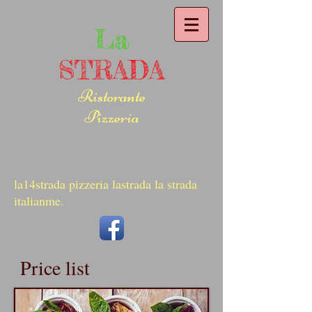
La
STRADA
Ristorante
Pizzeria
la14strada pizzeria lastrada la strada
italianme.
Price list