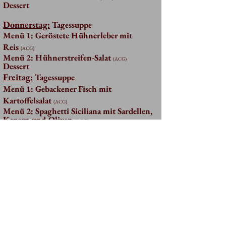
Dessert
Donnerstag:
Tagessuppe
Me
nü 1: Geröstete Hühnerleber mit
Reis
(
ACG
)
Menü 2: Hühnerstreifen-Salat
(A
C
G
)
Dessert
Freitag:
Tagessuppe
Me
nü 1: Gebackener Fisch mit
Kartoffelsalat
(
ACG
)
Menü 2: Spaghetti Siciliana mit Sardellen,
Kapern und Oliven
(A
C
G
)
Dessert