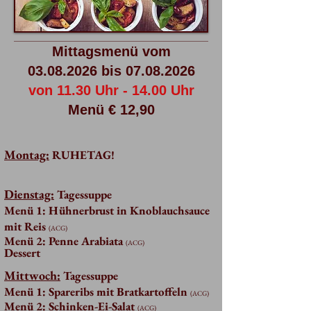
Mittagsmenü vom
03.08.2026
bis
07.08.2026
von 11.30 Uhr - 14.00 Uhr
Menü € 12,90
Montag:
RUHETAG!
Dienstag:
Tagessuppe
Me
nü 1: Hühnerbrust in Knoblauchsauce
mit Reis
(
ACG
)
Menü 2: Penne Arabiata
(A
C
G
)
Dessert
Mittwoch:
Tagessuppe
Me
nü 1: Spareribs mit Bratkartoffeln
(
ACG
)
Menü 2: Schinken-Ei-Salat
(A
C
G
)