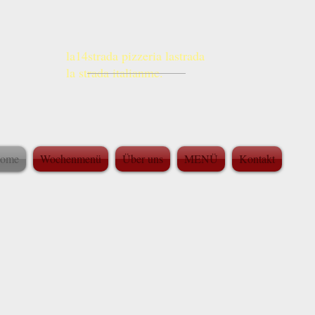
La
STRADA
la14strada pizzeria lastrada
la strada italianme.
ome
Wochenmenü
Über uns
MENÜ
Kontakt